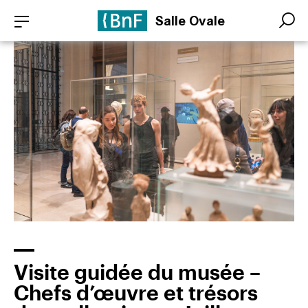
Aller
Panneau de gestion des cookies
Salle Ovale
au
Search
Search
contenu
principal
Visite guidée du musée –
Chefs d’œuvre et trésors