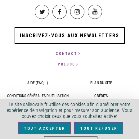
Image
Image
Image
Image
INSCRIVEZ-VOUS AUX NEWSLETTERS
CONTACT
PRESSE
AIDE (FAQ,...)
PLAN DU SITE
CONDITIONS GÉNÉRALES D'UTILISATION
CRÉDITS
Le site salleovale.fr utilise des cookies afin d'améliorer votre
CONTACTS
ACCESSIBILITÉ : NON CONFORME
expérience de navigation et pour mesurer son audience. Vous
pouvez choisir ceux que vous souhaitez activer
COPYRIGHT 2022
TOUT ACCEPTER
TOUT REFUSER
Image
Image
Image
Image
Image