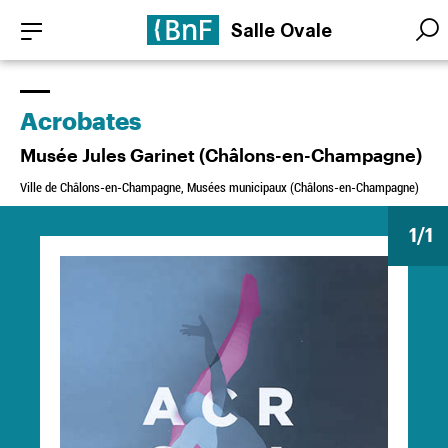
Aller
Panneau de gestion des cookies
Salle Ovale
au
Searc
Searc
contenu
principal
Acrobates
Musée Jules Garinet (Châlons-en-Champagne)
Ville de Châlons-en-Champagne, Musées municipaux (Châlons-en-Champagne)
1
/1