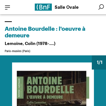
Aller
Panneau de gestion des cookies
Salle Ovale
au
Searc
Searc
contenu
principal
Antoine Bourdelle : l'oeuvre à
demeure
Lemoine, Colin (1978-....)
Paris-musées (Paris)
1
/1