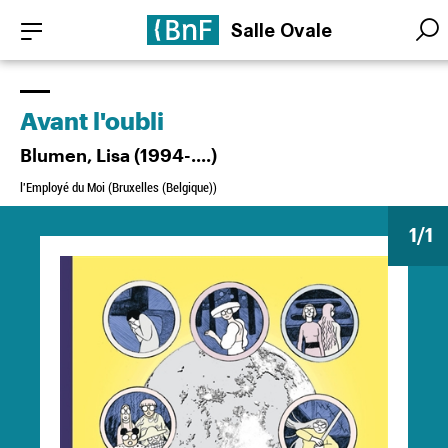
Aller
Panneau de gestion des cookies
Salle Ovale
au
Searc
Searc
contenu
principal
Avant l'oubli
Blumen, Lisa (1994-....)
l'Employé du Moi (Bruxelles (Belgique))
1
/1