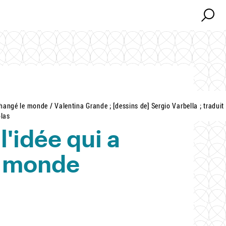
Search
Search
hangé le monde / Valentina Grande ; [dessins de] Sergio Varbella ; traduit
olas
l'idée qui a
e monde
a