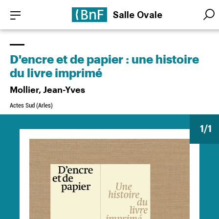
Aller
Panneau de gestion des cookies
Salle Ovale
au
Searc
Searc
contenu
principal
D'encre et de papier : une histoire
du livre imprimé
Mollier, Jean-Yves
Actes Sud (Arles)
1
/1