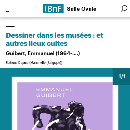
Aller
Panneau de gestion des cookies
Salle Ovale
au
Searc
Searc
contenu
principal
Dessiner dans les musées : et
autres lieux cultes
Guibert, Emmanuel (1964-....)
Éditions Dupuis (Marcinelle (Belgique))
1
/1