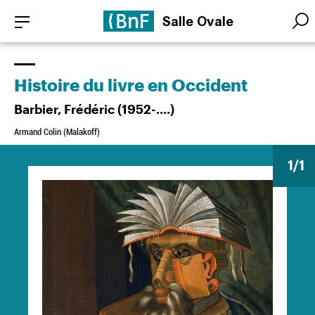
Aller
Panneau de gestion des cookies
Salle Ovale
au
Searc
Searc
contenu
principal
Histoire du livre en Occident
Barbier, Frédéric (1952-....)
Armand Colin (Malakoff)
1
/1