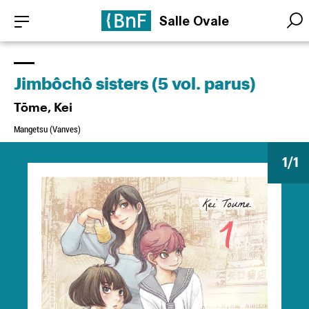
Aller
Panneau de gestion des cookies
Salle Ovale
au
Searc
Searc
contenu
principal
Jimbôchô sisters (5 vol. parus)
Tōme, Kei
Mangetsu (Vanves)
1
/1