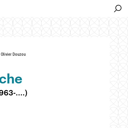
Search
Search
 Olivier Douzou
ache
963-....)