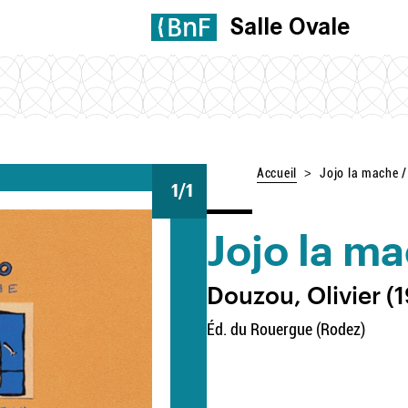
Salle Ovale
Accueil
Jojo la mache /
1
/1
Jojo la m
Douzou, Olivier (1
Éd. du Rouergue (Rodez)