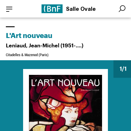
Aller
Panneau de gestion des cookies
Salle Ovale
au
Search
Search
contenu
principal
L'Art nouveau
Leniaud, Jean-Michel (1951-....)
Citadelles & Mazenod (Paris)
1
/1