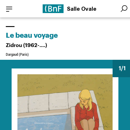
Aller
Panneau de gestion des cookies
Salle Ovale
au
Searc
Searc
contenu
principal
Le beau voyage
Zidrou (1962-....)
Dargaud (Paris)
1
/1