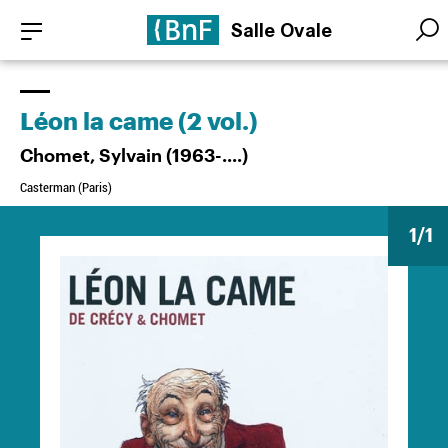
Aller
Panneau de gestion des cookies
Salle Ovale
au
Searc
Searc
contenu
principal
Léon la came (2 vol.)
Chomet, Sylvain (1963-....)
Casterman (Paris)
1
/1