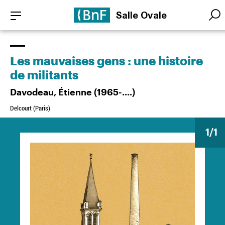
Aller
Panneau de gestion des cookies
Salle Ovale
au
Searc
Searc
contenu
principal
Les mauvaises gens : une histoire
de militants
Davodeau, Étienne (1965-....)
Delcourt (Paris)
1
/1