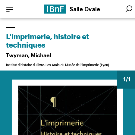
Aller
Panneau de gestion des cookies
Salle Ovale
au
Searc
Searc
contenu
principal
L'imprimerie, histoire et
techniques
Twyman, Michael
Institut d'histoire du livre-Les Amis du Musée de l'imprimerie (Lyon)
1
/1