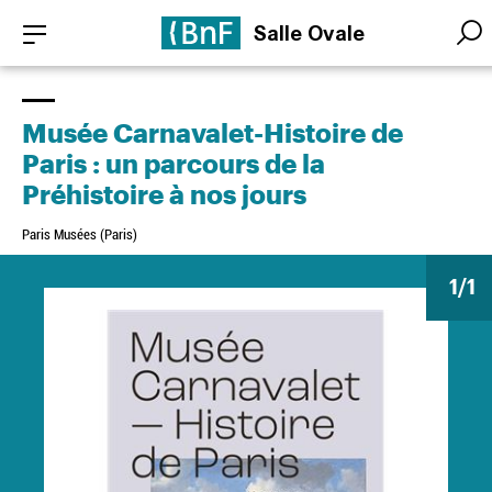
Aller
Panneau de gestion des cookies
Salle Ovale
au
Searc
Searc
contenu
principal
Musée Carnavalet-Histoire de
Paris : un parcours de la
Préhistoire à nos jours
Paris Musées (Paris)
1
/1