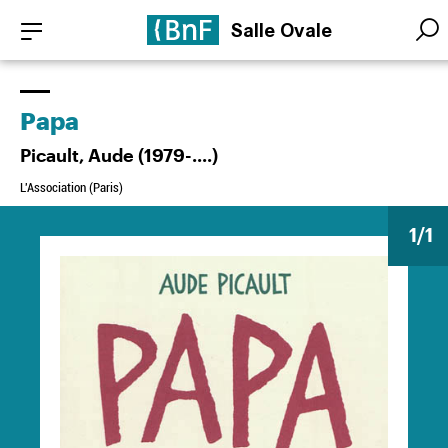
Aller
Panneau de gestion des cookies
Salle Ovale
au
Searc
Searc
contenu
principal
Papa
Picault, Aude (1979-....)
L'Association (Paris)
1
/1