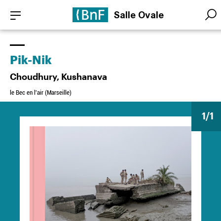
Aller
Panneau de gestion des cookies
Salle Ovale
au
Searc
Searc
contenu
principal
Pik-Nik
Choudhury, Kushanava
le Bec en l'air (Marseille)
1
/1