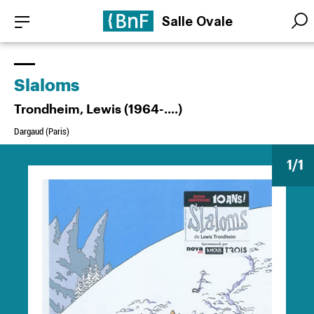
Aller
Panneau de gestion des cookies
Salle Ovale
au
Searc
Searc
contenu
principal
Slaloms
Trondheim, Lewis (1964-....)
Dargaud (Paris)
1
/1