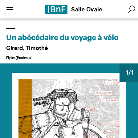
Aller
Panneau de gestion des cookies
Salle Ovale
au
Searc
Searc
contenu
principal
Un abécédaire du voyage à vélo
Girard, Timothé
Elytis (Bordeaux)
1
/1