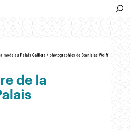
Search
Search
la mode au Palais Galliera / photographies de Stanislas Wolff
re de la
alais