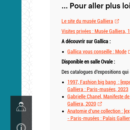
… Pour aller plus lo
Le site du musée Galliera
Visites privées : Musée Galliera,
A découvrir sur Gallica :
Gallica vous conseille : Mode
Disponible en salle Ovale :
Des catalogues d’expositions qui o
1997, Fashion big bang : [expos
Galliera : Paris-musées, 2023
Gabrielle Chanel, Manifeste de 
Image
Galliera, 2020
Anatomie d’une collection : [ex
- Paris-musées : Palais Gallie
Image