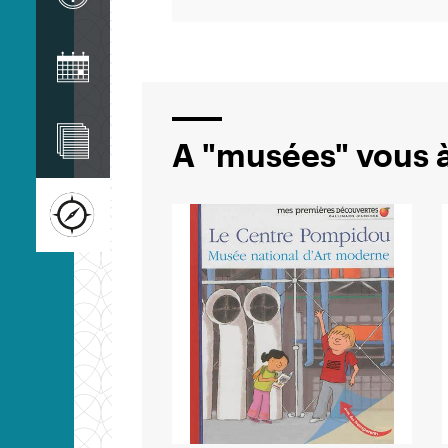
Image
Image
A "musées" vous à
Image