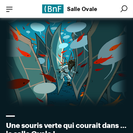
Aller
Panneau de gestion des cookies
Salle Ovale
au
Search
Search
contenu
principal
Une souris verte qui courait dans ...