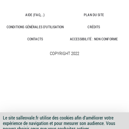
AIDE (FAQ,...)
PLAN DU SITE
CONDITIONS GÉNÉRALES D'UTILISATION
CRÉDITS
CONTACTS
ACCESSIBILITÉ : NON CONFORME
COPYRIGHT 2022
Le site salleovale.fr utilise des cookies afin d'améliorer votre
expérience de navigation et pour mesurer son audience. Vous
Image
Image
Image
Image
Image
pouvez choisir ceux que vous souhaitez activer