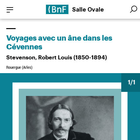
Aller
Panneau de gestion des cookies
Salle Ovale
au
Searc
Searc
contenu
principal
Voyages avec un âne dans les
Cévennes
Stevenson, Robert Louis (1850-1894)
Rouergue (Arles)
1
/1