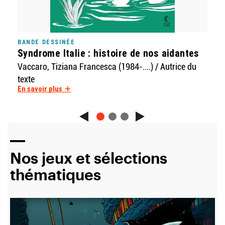
BANDE DESSINÉE
BAND
Syndrome Italie : histoire de nos aidantes
Ren
d'As
Vaccaro, Tiziana Francesca (1984-....) / Autrice du
texte
Gosc
En savoir plus
En sa
Nos jeux et sélections
thématiques