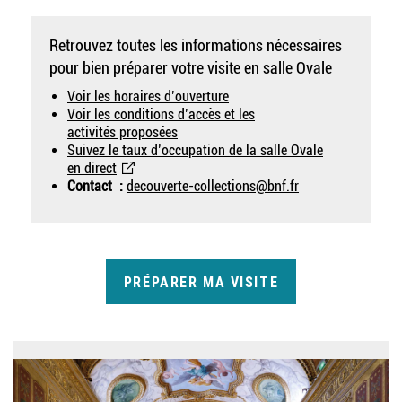
Infos
Retrouvez toutes les informations nécessaires
pratique
pour bien préparer votre visite en salle Ovale
droite
Voir les horaires d’ouverture
Voir les conditions d’accès et les
activités proposées
Suivez le taux d’occupation de la salle Ovale
en direct
Contact :
decouverte-collections@bnf.fr
PRÉPARER MA VISITE
image
Image
musée