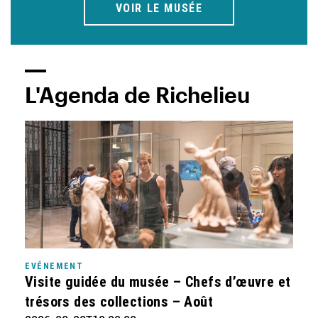
VOIR LE MUSÉE
Titre
L'Agenda de Richelieu
strate
agenda
EVÉNEMENT
Visite guidée du musée – Chefs d’œuvre et
trésors des collections – Août