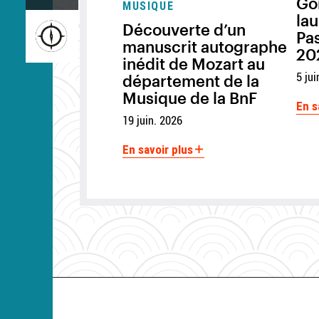
Go
MUSIQUE
Image
lau
Découverte d’un
Pas
manuscrit autographe
20
inédit de Mozart au
5 jui
département de la
Musique de la BnF
En s
19 juin. 2026
En savoir plus