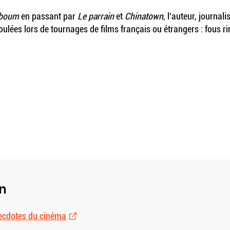
boum
en passant par
Le parrain
et
Chinatown
, l’auteur, journal
lées lors de tournages de films français ou étrangers : fous ri
in
ecdotes du cinéma