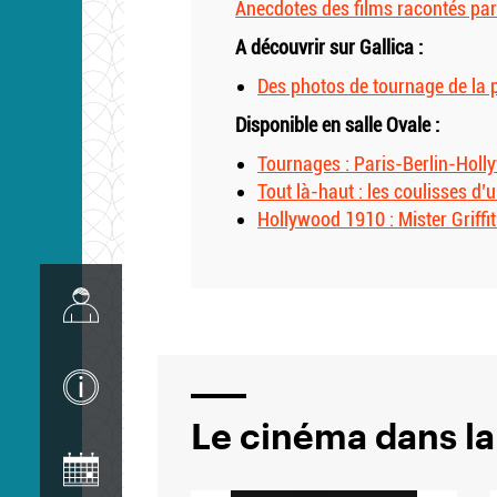
Anecdotes des films racontés par l
A découvrir sur Gallica :
Des photos de tournage de la 
Disponible en salle Ovale :
Tournages : Paris-Berlin-Hol
Tout là-haut : les coulisses d’
Hollywood 1910 : Mister Griffi
Image
Image
Le cinéma dans la
Image