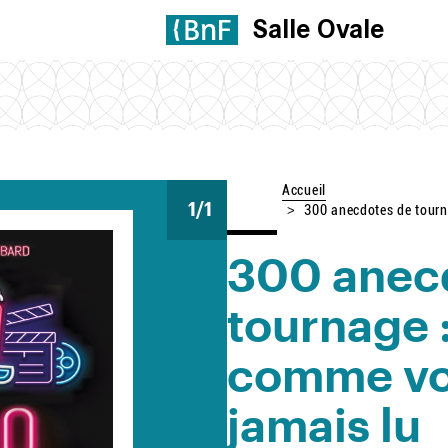
Salle Ovale
Accueil
1
/1
300 anecdotes de tourn
300 anec
tournage 
comme vou
jamais lu