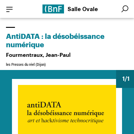
Aller
Panneau de gestion des cookies
Salle Ovale
au
Search
Search
contenu
principal
AntiDATA : la désobéissance
numérique
Fourmentraux, Jean-Paul
les Presses du réel (Dijon)
1
/1