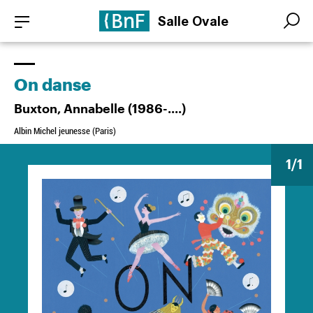
Aller
Panneau de gestion des cookies
Salle Ovale
au
Search
Search
contenu
principal
On danse
Buxton, Annabelle (1986-....)
Albin Michel jeunesse (Paris)
1
/1