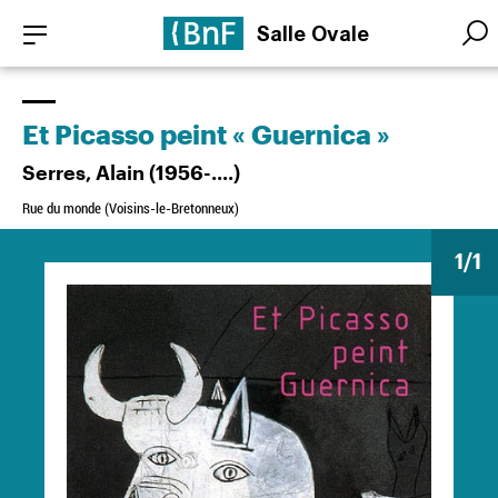
Aller
Panneau de gestion des cookies
Salle Ovale
au
Searc
Searc
contenu
principal
Et Picasso peint « Guernica »
Serres, Alain (1956-....)
Rue du monde (Voisins-le-Bretonneux)
1
/1