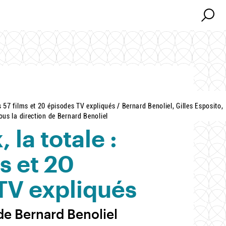
Search
Search
es 57 films et 20 épisodes TV expliqués / Bernard Benoliel, Gilles Esposito,
 sous la direction de Bernard Benoliel
 la totale :
ms et 20
TV expliqués
 de Bernard Benoliel