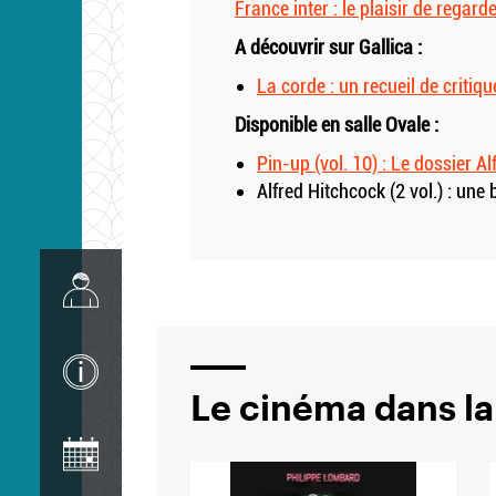
France inter : le plaisir de regar
A découvrir sur Gallica :
La corde : un recueil de crit
Disponible en salle Ovale :
Pin-up (vol. 10) : Le dossier Al
Alfred Hitchcock (2 vol.) : un
Image
Image
Le cinéma dans la
Image