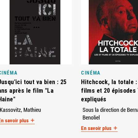
CINÉMA
CINÉMA
Jusqu'ici tout va bien : 25
Hitchcock, la totale :
ans après le film "La
films et 20 épisodes
Haine"
expliqués
Kassovitz, Mathieu
Sous la direction de Bern
Benoliel
En savoir plus
En savoir plus