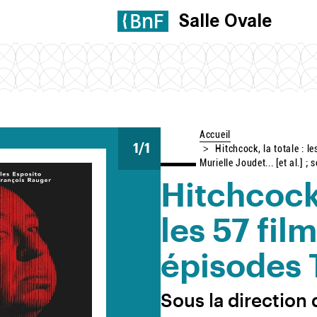
Salle Ovale
Accueil
1
/1
Hitchcock, la totale : l
Murielle Joudet... [et al.] ;
Hitchcock,
les 57 fil
épisodes 
Sous la direction