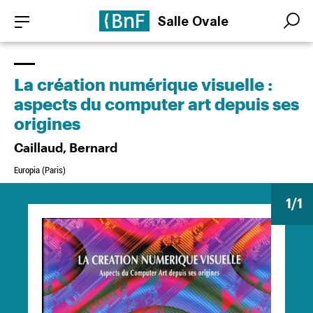
Aller
Panneau de gestion des cookies
Salle Ovale
au
Search
Search
contenu
principal
La création numérique visuelle :
aspects du computer art depuis ses
origines
Caillaud, Bernard
Europia (Paris)
1
/1