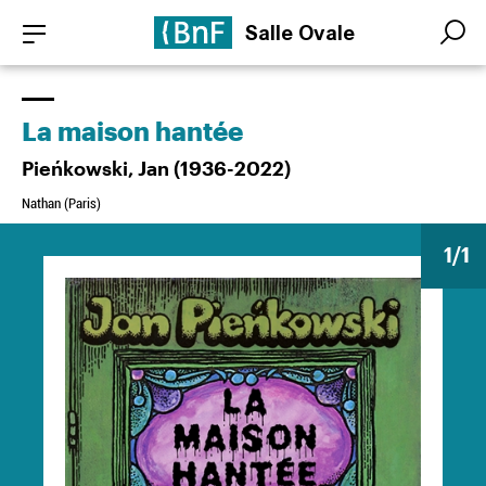
Aller
Panneau de gestion des cookies
Salle Ovale
au
Search
Search
contenu
principal
La maison hantée
Pieńkowski, Jan (1936-2022)
Nathan (Paris)
1
/1