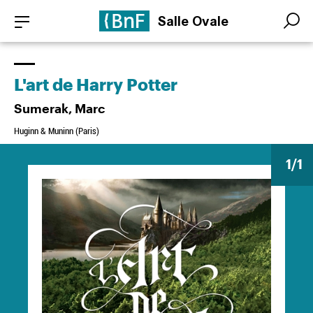
Aller
Panneau de gestion des cookies
Salle Ovale
au
Search
Search
contenu
principal
L'art de Harry Potter
Sumerak, Marc
Huginn & Muninn (Paris)
1
/1