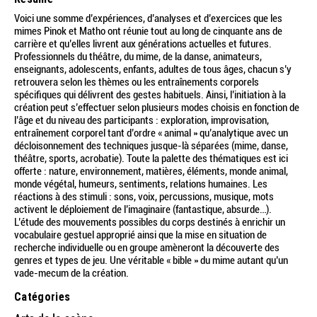
Voici une somme d’expériences, d’analyses et d’exercices que les
mimes Pinok et Matho ont réunie tout au long de cinquante ans de
carrière et qu’elles livrent aux générations actuelles et futures.
Professionnels du théâtre, du mime, de la danse, animateurs,
enseignants, adolescents, enfants, adultes de tous âges, chacun s’y
retrouvera selon les thèmes ou les entraînements corporels
spécifiques qui délivrent des gestes habituels. Ainsi, l’initiation à la
création peut s’effectuer selon plusieurs modes choisis en fonction de
l’âge et du niveau des participants : exploration, improvisation,
entraînement corporel tant d’ordre « animal » qu’analytique avec un
décloisonnement des techniques jusque-là séparées (mime, danse,
théâtre, sports, acrobatie). Toute la palette des thématiques est ici
offerte : nature, environnement, matières, éléments, monde animal,
monde végétal, humeurs, sentiments, relations humaines. Les
réactions à des stimuli : sons, voix, percussions, musique, mots
activent le déploiement de l’imaginaire (fantastique, absurde…).
L’étude des mouvements possibles du corps destinés à enrichir un
vocabulaire gestuel approprié ainsi que la mise en situation de
recherche individuelle ou en groupe amèneront la découverte des
genres et types de jeu. Une véritable « bible » du mime autant qu’un
vade-mecum de la création.
Catégories