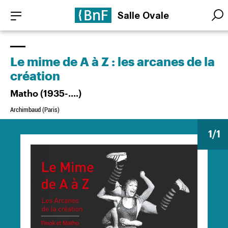
Aller
Panneau de gestion des cookies
Salle Ovale
au
Searc
Searc
contenu
principal
Le mime de A à Z : les arcanes de la
création
Matho (1935-....)
Archimbaud (Paris)
1
/1