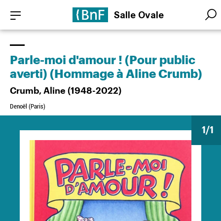
Aller
Panneau de gestion des cookies
Salle Ovale
au
Searc
Searc
contenu
principal
Parle-moi d'amour ! (Pour public
averti) (Hommage à Aline Crumb)
Crumb, Aline (1948-2022)
Denoël (Paris)
1
/1