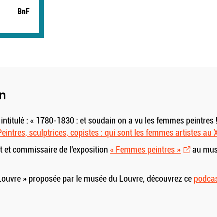
BnF
in
intitulé : « 1780-1830 : et soudain on a vu les femmes peintres !
Peintres, sculptrices, copistes : qui sont les femmes artistes au X
rt et commissaire de l’exposition
« Femmes peintres »
au mus
 Louvre » proposée par le musée du Louvre, découvrez ce
podcas