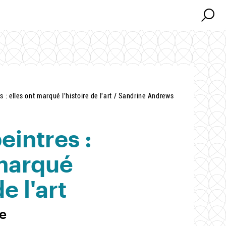
Search
Search
: elles ont marqué l'histoire de l'art / Sandrine Andrews
intres :
 marqué
de l'art
e