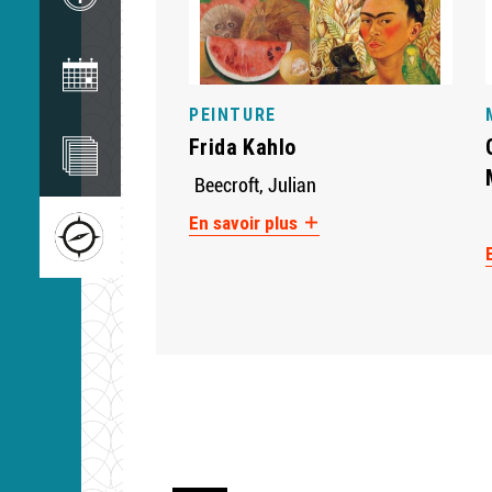
Image
PEINTURE
Image
Frida Kahlo
Beecroft, Julian
Image
En savoir plus