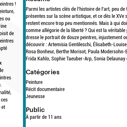
intres !
Parmi les artistes clés de l’histoire de l’art, peu d
einture,
présentes sur la scène artistique, et ce dès le XVe 
ées ou
restent encore trop peu mentionnés. Mais à qui doi
rine
comme allégorie de la liberté ? Qui est la véritable
oisit de
dresse le portrait de douze peintres, injustement o
eintres
découvrir : Artemisia Gentileschi, Élisabeth-Louis
mpté
Rosa Bonheur, Berthe Morisot, Paula Modersohn-Bec
Frida Kahlo, Sophie Taeuber-Arp, Sonia Delaunay
x
de
Catégories
intres
Peinture
.
Récit documentaire
nalité,
Jeunesse
 ces
 et
Public
À partir de 11 ans