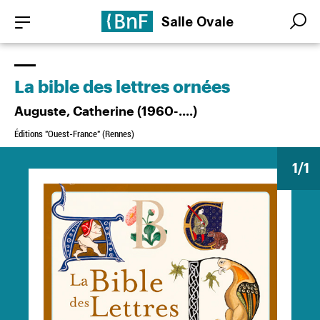
Aller
Panneau de gestion des cookies
Salle Ovale
au
Search
Search
contenu
principal
La bible des lettres ornées
Auguste, Catherine (1960-....)
Éditions "Ouest-France" (Rennes)
1
/1