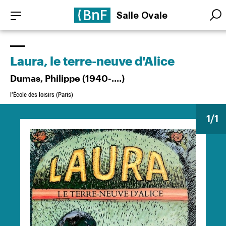
Aller
Panneau de gestion des cookies
Salle Ovale
au
Searc
Searc
contenu
principal
Laura, le terre-neuve d'Alice
Dumas, Philippe (1940-....)
l'École des loisirs (Paris)
1
/1