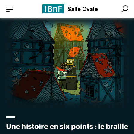
Aller
Panneau de gestion des cookies
Salle Ovale
au
Search
Search
contenu
principal
Une histoire en six points : le braille