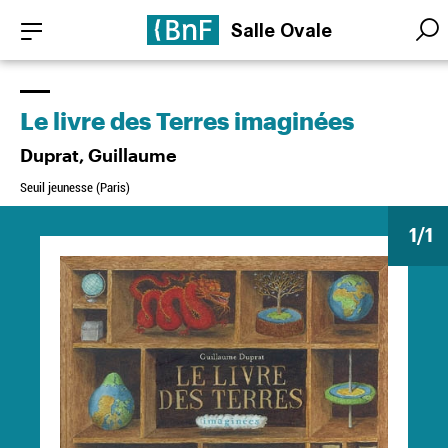
Aller
Panneau de gestion des cookies
Salle Ovale
au
Searc
Searc
contenu
principal
Le livre des Terres imaginées
Duprat, Guillaume
Seuil jeunesse (Paris)
1
/1