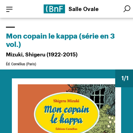
Aller
Panneau de gestion des cookies
Salle Ovale
au
Searc
Searc
contenu
principal
Mon copain le kappa (série en 3
vol.)
Mizuki, Shigeru (1922-2015)
Éd. Cornélius (Paris)
1
/1