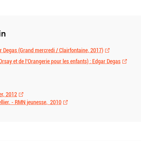
in
gar Degas (Grand mercredi / Clairfontaine, 2017)
Orsay et de l’Orangerie pour les enfants) : Edgar Degas
er, 2012
ellier. - RMN jeunesse, 2010