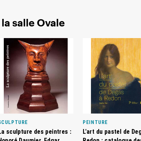
la salle Ovale
SCULPTURE
PEINTURE
La sculpture des peintres :
L'art du pastel de De
Honoré Daumier, Edgar
Redon : catalogue de