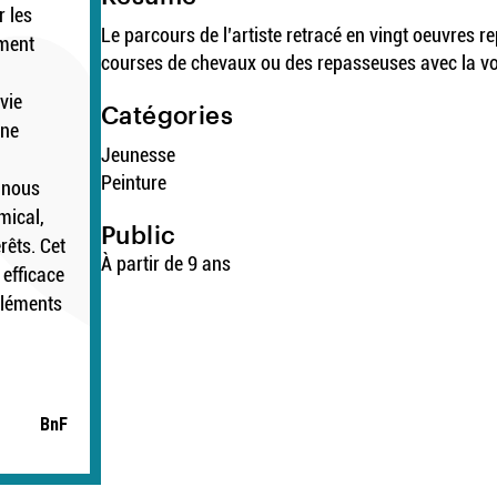
 les
Le parcours de l’artiste retracé en vingt oeuvres 
ement
courses de chevaux ou des repasseuses avec la vol
vie
Catégories
gne
Jeunesse
Peinture
, nous
mical,
Public
rêts. Cet
À partir de 9 ans
 efficace
 éléments
BnF