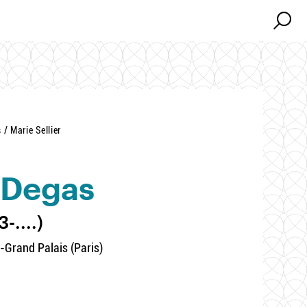
Search
Search
/ Marie Sellier
 Degas
-....)
Grand Palais (Paris)