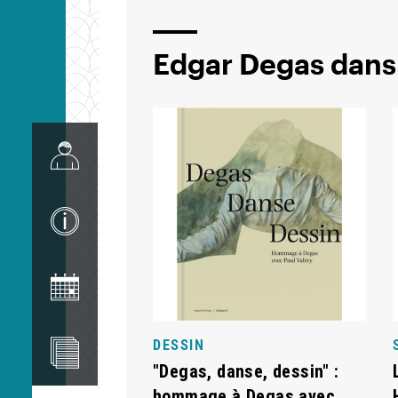
Edgar Degas dans 
Image
Image
Image
Image
DESSIN
"Degas, danse, dessin" :
hommage à Degas avec
Image