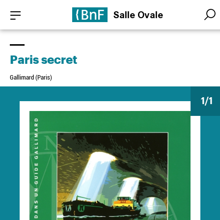
Aller
Panneau de gestion des cookies
Salle Ovale
au
Searc
Searc
contenu
principal
Paris secret
Gallimard (Paris)
1
/1