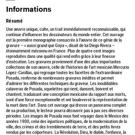
Informations
Résumé
Une œuvre unique, culte, un trait immédiatement reconnaissable, qui
continue d’influencer les dessinateurs du monde entier. Cet ouvrage
est la première monographie consacrée à l’œuvre de ce génie de la
gravure – « aussi grand que Goya », disait de lui Diego Rivera –
étonnamment méconnu en France. Plus de quatre cent images
reproduites dans une qualité qui rend enfin grâce à leur finesse
d’exécution. Les gravures proviennent d’une des plus importantes
collections de son œuvre, celle de l’historien de l’art mexicain Mercurio
Lopez-Casillas, qui regroupe toutes les facettes de l’extraordinaire
Posada, renferme de nombreuses gravures inédites et permet
d’admirer les différentes techniques du graveur. Les inoubliables
calaveras de Posada, squelettes qui rient, dansent, boivent et
chantent, traduisant une conception mexicaine du rapport aux morts,
sont d’une force exceptionnelle et ont bouleversé la représentation de
la mort dans l’art. Dans cet ouvrage qui dresse un panorama complet
de sa production, le lecteur pourra découvrir pas à pas ses diverses
périodes. Les images de Posada nous font voyager dans le Mexico des
années 1900, celui des injustices politiques, de la modernisation de la
ville, des crimes et des tremblements de terre, et des petits livres
vendus par les colporteurs. La Révolution, Dieu, le diable, l’enfance, la