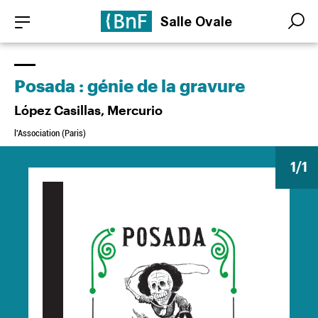
Aller
Panneau de gestion des cookies
Salle Ovale
au
Search
Search
contenu
principal
Posada : génie de la gravure
López Casillas, Mercurio
l'Association (Paris)
1
/1