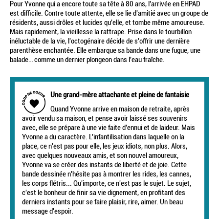
Pour Yvonne qui a encore toute sa tête à 80 ans, l'arrivée en EHPAD
est difficile. Contre toute attente, elle se lie d'amitié avec un groupe de
résidents, aussi drôles et lucides qu'elle, et tombe même amoureuse.
Mais rapidement, la vieillesse la rattrape. Prise dans le tourbillon
inéluctable de la vie, l'octogénaire décide de s'offrir une dernière
parenthèse enchantée. Elle embarque sa bande dans une fugue, une
balade… comme un dernier plongeon dans l'eau fraîche.
Une grand-mère attachante et pleine de fantaisie
Quand Yvonne arrive en maison de retraite, après
avoir vendu sa maison, et pense avoir laissé ses souvenirs
avec, elle se prépare à une vie faite d'ennui et de laideur. Mais
Yvonne a du caractère. L'infantilisation dans laquelle on la
place, ce n'est pas pour elle, les jeux idiots, non plus. Alors,
avec quelques nouveaux amis, et son nouvel amoureux,
Yvonne va se créer des instants de liberté et de joie. Cette
bande dessinée n'hésite pas à montrer les rides, les cannes,
les corps flétris... Qu'importe, ce n'est pas le sujet. Le sujet,
c'est le bonheur de finir sa vie dignement, en profitant des
derniers instants pour se faire plaisir, rire, aimer. Un beau
message d'espoir.