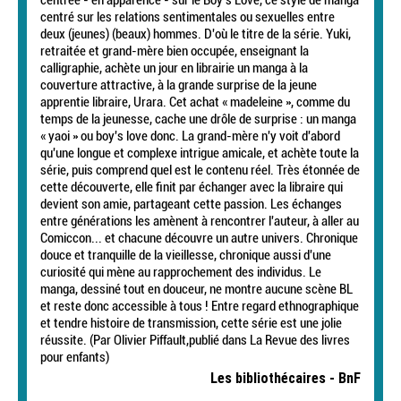
centrée - en apparence - sur le Boy's Love, ce style de manga
centré sur les relations sentimentales ou sexuelles entre
deux (jeunes) (beaux) hommes. D'où le titre de la série. Yuki,
retraitée et grand-mère bien occupée, enseignant la
calligraphie, achète un jour en librairie un manga à la
couverture attractive, à la grande surprise de la jeune
apprentie libraire, Urara. Cet achat « madeleine », comme du
temps de la jeunesse, cache une drôle de surprise : un manga
« yaoi » ou boy's love donc. La grand-mère n'y voit d'abord
qu'une longue et complexe intrigue amicale, et achète toute la
série, puis comprend quel est le contenu réel. Très étonnée de
cette découverte, elle finit par échanger avec la libraire qui
devient son amie, partageant cette passion. Les échanges
entre générations les amènent à rencontrer l'auteur, à aller au
Comiccon... et chacune découvre un autre univers. Chronique
douce et tranquille de la vieillesse, chronique aussi d'une
curiosité qui mène au rapprochement des individus. Le
manga, dessiné tout en douceur, ne montre aucune scène BL
et reste donc accessible à tous ! Entre regard ethnographique
et tendre histoire de transmission, cette série est une jolie
réussite. (Par Olivier Piffault,publié dans La Revue des livres
pour enfants)
Les bibliothécaires - BnF