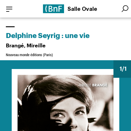
Aller
Panneau de gestion des cookies
Salle Ovale
au
Searc
Searc
contenu
principal
Delphine Seyrig : une vie
Brangé, Mireille
Nouveau monde éditions (Paris)
1
/1