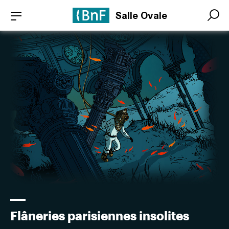
Aller
Panneau de gestion des cookies
Salle Ovale
au
Search
Search
contenu
principal
Flâneries parisiennes insolites