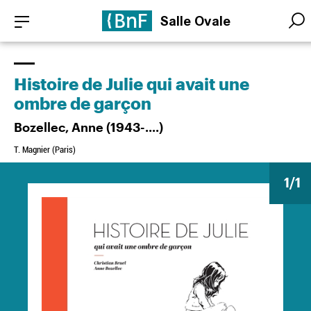
Aller
Panneau de gestion des cookies
Salle Ovale
au
Searc
Searc
contenu
principal
Histoire de Julie qui avait une
ombre de garçon
Bozellec, Anne (1943-....)
T. Magnier (Paris)
1
/1