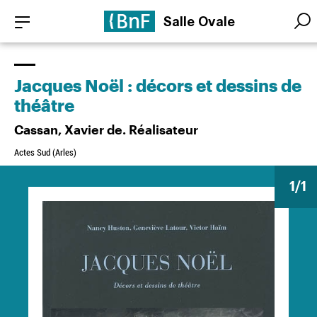
Aller
Panneau de gestion des cookies
Salle Ovale
au
Searc
Searc
contenu
principal
Jacques Noël : décors et dessins de
théâtre
Cassan, Xavier de. Réalisateur
Actes Sud (Arles)
1
/1