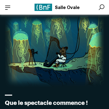
Aller
Panneau de gestion des cookies
Salle Ovale
au
Search
Search
contenu
principal
Que le spectacle commence !